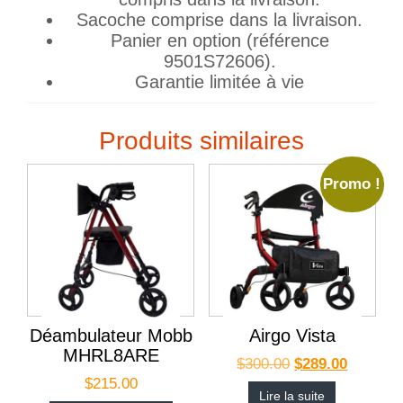
Sacoche comprise dans la livraison.
Panier en option (référence
9501S72606).
Garantie limitée à vie
Produits similaires
Promo !
Déambulateur Mobb
Airgo Vista
MHRL8ARE
$
300.00
$
289.00
$
215.00
Lire la suite