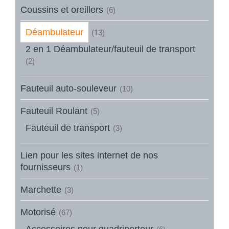
Coussins et oreillers
(6)
Déambulateur
(13)
2 en 1 Déambulateur/fauteuil de transport
(2)
Fauteuil auto-souleveur
(10)
Fauteuil Roulant
(5)
Fauteuil de transport
(3)
Lien pour les sites internet de nos
fournisseurs
(1)
Marchette
(3)
Motorisé
(67)
Accessoires pour quadriporteur