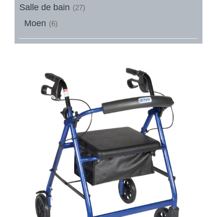
Salle de bain
(27)
Moen
(6)