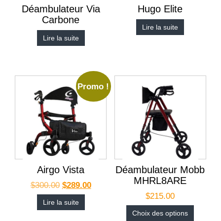
Déambulateur Via
Hugo Elite
Carbone
Lire la suite
Lire la suite
Promo !
Airgo Vista
Déambulateur Mobb
MHRL8ARE
$
300.00
$
289.00
$
215.00
Lire la suite
Choix des options