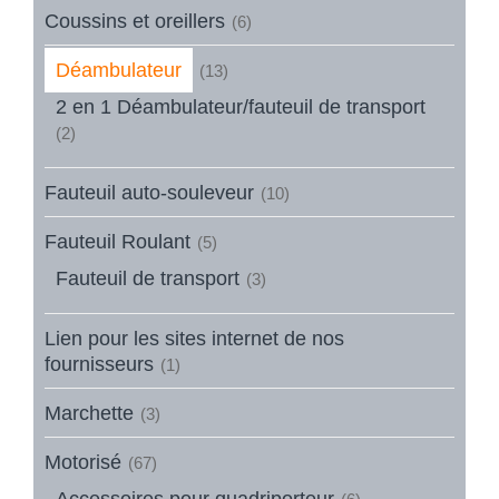
Coussins et oreillers
(6)
Déambulateur
(13)
2 en 1 Déambulateur/fauteuil de transport
(2)
Fauteuil auto-souleveur
(10)
Fauteuil Roulant
(5)
Fauteuil de transport
(3)
Lien pour les sites internet de nos
fournisseurs
(1)
Marchette
(3)
Motorisé
(67)
Accessoires pour quadriporteur