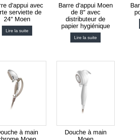
re d’appui avec
Barre d’appui Moen
Bar
rte serviette de
de 8″ avec
po
24″ Moen
distributeur de
papier hygiénique
Lire la suite
Lire la suite
ouche à main
Douche à main
chrome Moen
Moen