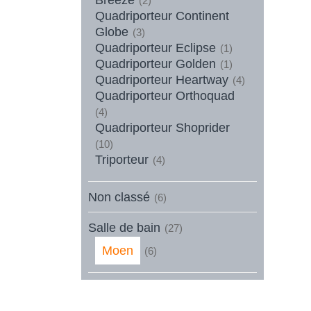
(2)
Quadriporteur Continent
Globe
(3)
Quadriporteur Eclipse
(1)
Quadriporteur Golden
(1)
Quadriporteur Heartway
(4)
Quadriporteur Orthoquad
(4)
Quadriporteur Shoprider
(10)
Triporteur
(4)
Non classé
(6)
Salle de bain
(27)
Moen
(6)