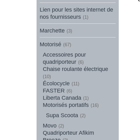
Lien pour les sites internet de
nos fournisseurs
(1)
Marchette
(3)
Motorisé
(67)
Accessoires pour
quadriporteur
(6)
Chaise roulante électrique
(10)
Écolocycle
(11)
FASTER
(6)
Liberta Canada
(1)
Motorisés portatifs
(16)
Supa Scoota
(2)
Movo
(2)
Quadriporteur Afikim
Breeze