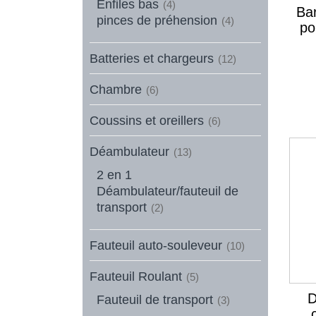
Enfiles bas
(4)
Bar
pinces de préhension
(4)
po
Batteries et chargeurs
(12)
Chambre
(6)
Coussins et oreillers
(6)
Déambulateur
(13)
2 en 1
Déambulateur/fauteuil de
transport
(2)
Fauteuil auto-souleveur
(10)
Fauteuil Roulant
(5)
D
Fauteuil de transport
(3)