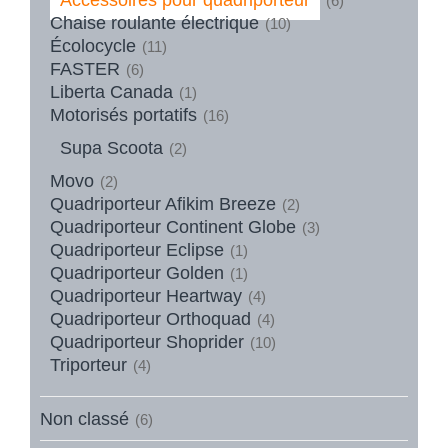
(6)
Chaise roulante électrique
(10)
Écolocycle
(11)
FASTER
(6)
Liberta Canada
(1)
Motorisés portatifs
(16)
Supa Scoota
(2)
Movo
(2)
Quadriporteur Afikim Breeze
(2)
Quadriporteur Continent Globe
(3)
Quadriporteur Eclipse
(1)
Quadriporteur Golden
(1)
Quadriporteur Heartway
(4)
Quadriporteur Orthoquad
(4)
Quadriporteur Shoprider
(10)
Triporteur
(4)
Non classé
(6)