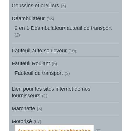
Coussins et oreillers
(6)
Déambulateur
(13)
2 en 1 Déambulateur/fauteuil de transport
(2)
Fauteuil auto-souleveur
(10)
Fauteuil Roulant
(5)
Fauteuil de transport
(3)
Lien pour les sites internet de nos
fournisseurs
(1)
Marchette
(3)
Motorisé
(67)
Accessoires pour quadriporteur