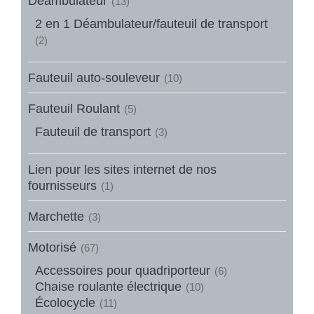
Déambulateur
(13)
2 en 1 Déambulateur/fauteuil de transport
(2)
Fauteuil auto-souleveur
(10)
Fauteuil Roulant
(5)
Fauteuil de transport
(3)
Lien pour les sites internet de nos
fournisseurs
(1)
Marchette
(3)
Motorisé
(67)
Accessoires pour quadriporteur
(6)
Chaise roulante électrique
(10)
Écolocycle
(11)