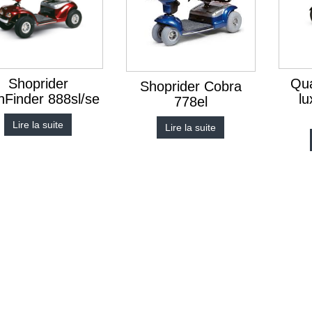
Shoprider
Qua
Shoprider Cobra
hFinder 888sl/se
lu
778el
Lire la suite
Lire la suite