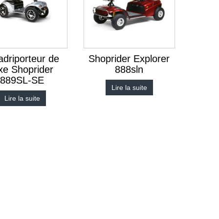
driporteur de
Shoprider Explorer
xe Shoprider
888sln
889SL-SE
Lire la suite
Lire la suite