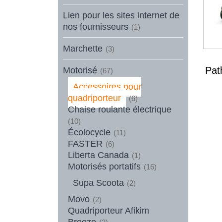
Lien pour les sites internet de
nos fournisseurs
(1)
Marchette
(3)
Pat
Motorisé
(67)
Accessoires pour
quadriporteur
(6)
Chaise roulante électrique
(10)
Écolocycle
(11)
FASTER
(6)
Liberta Canada
(1)
Motorisés portatifs
(16)
Supa Scoota
(2)
Movo
(2)
Quadriporteur Afikim
Breeze