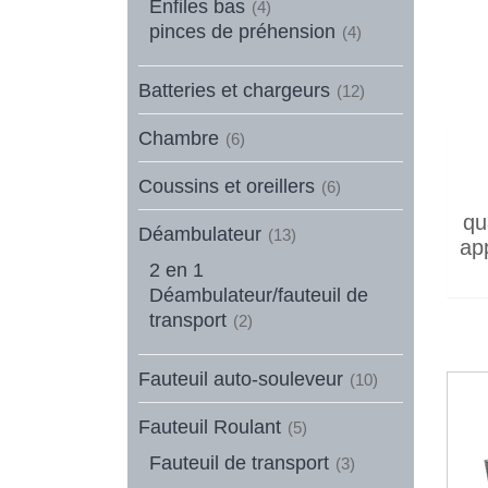
Enfiles bas
(4)
pinces de préhension
(4)
Batteries et chargeurs
(12)
Chambre
(6)
Coussins et oreillers
(6)
qu
Déambulateur
(13)
app
2 en 1
Déambulateur/fauteuil de
transport
(2)
Fauteuil auto-souleveur
(10)
Fauteuil Roulant
(5)
Fauteuil de transport
(3)