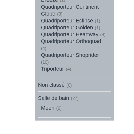
(2)
Quadriporteur Continent
Globe
(3)
Quadriporteur Eclipse
(1)
Quadriporteur Golden
(1)
Quadriporteur Heartway
(4)
Quadriporteur Orthoquad
(4)
Quadriporteur Shoprider
(10)
Triporteur
(4)
Non classé
(6)
Salle de bain
(27)
Moen
(6)