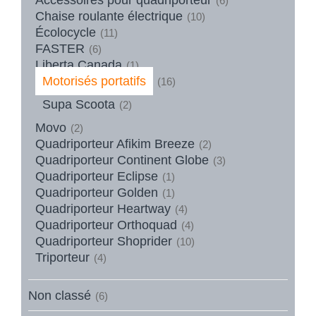
(6)
Chaise roulante électrique
(10)
Écolocycle
(11)
FASTER
(6)
Liberta Canada
(1)
Motorisés portatifs
(16)
Supa Scoota
(2)
Movo
(2)
Quadriporteur Afikim Breeze
(2)
Quadriporteur Continent Globe
(3)
Quadriporteur Eclipse
(1)
Quadriporteur Golden
(1)
Quadriporteur Heartway
(4)
Quadriporteur Orthoquad
(4)
Quadriporteur Shoprider
(10)
Triporteur
(4)
Non classé
(6)