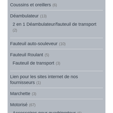
Coussins et oreillers
(6)
Déambulateur
(13)
2 en 1 Déambulateur/fauteuil de transport
(2)
Fauteuil auto-souleveur
(10)
Fauteuil Roulant
(5)
Fauteuil de transport
(3)
Lien pour les sites internet de nos
fournisseurs
(1)
Marchette
(3)
Motorisé
(67)
Accessoires pour quadriporteur