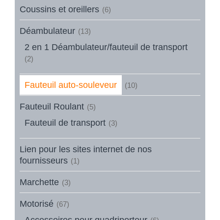
Coussins et oreillers
(6)
Déambulateur
(13)
2 en 1 Déambulateur/fauteuil de transport
(2)
Fauteuil auto-souleveur
(10)
Fauteuil Roulant
(5)
Fauteuil de transport
(3)
Lien pour les sites internet de nos
fournisseurs
(1)
Marchette
(3)
Motorisé
(67)
Accessoires pour quadriporteur