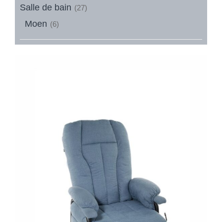
Salle de bain
(27)
Moen
(6)