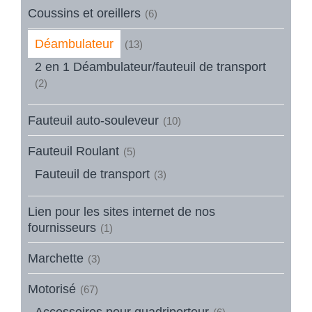
Coussins et oreillers
(6)
Déambulateur
(13)
2 en 1 Déambulateur/fauteuil de transport
(2)
Fauteuil auto-souleveur
(10)
Fauteuil Roulant
(5)
Fauteuil de transport
(3)
Lien pour les sites internet de nos
fournisseurs
(1)
Marchette
(3)
Motorisé
(67)
Accessoires pour quadriporteur